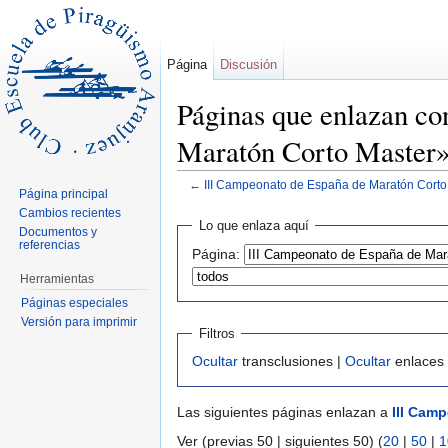
Página
Discusión
Páginas que enlazan co
Maratón Corto Master
←
III Campeonato de España de Maratón Corto
Página principal
Saltar a:
navegación
,
buscar
Cambios recientes
Lo que enlaza aquí
Documentos y
referencias
Página:
Herramientas
Páginas especiales
Versión para imprimir
Filtros
Ocultar
transclusiones |
Ocultar
enlaces
Las siguientes páginas enlazan a
III Cam
Ver (previas 50 | siguientes 50) (
20
|
50
|
1