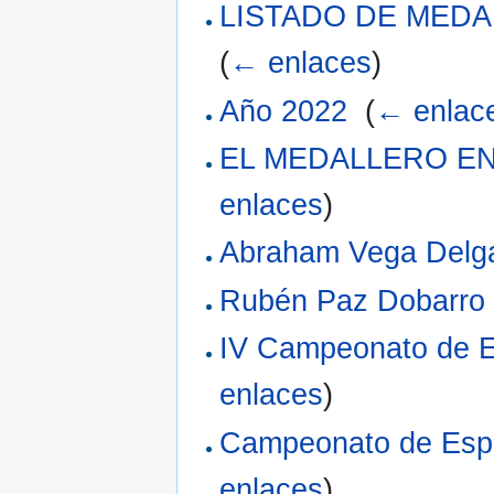
LISTADO DE MED
(
← enlaces
)
Año 2022
‎
(
← enlac
EL MEDALLERO E
enlaces
)
Abraham Vega Delg
Rubén Paz Dobarro
IV Campeonato de E
enlaces
)
Campeonato de Espa
enlaces
)