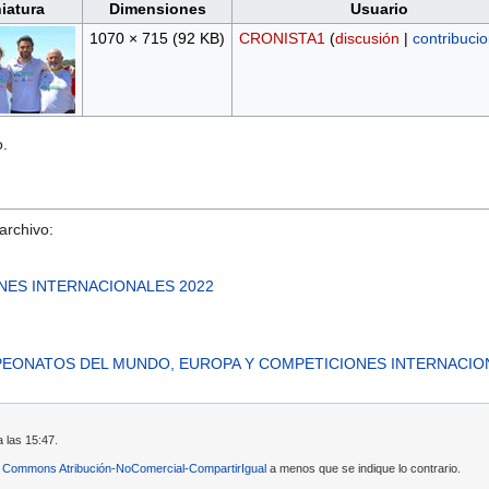
iatura
Dimensiones
Usuario
1070 × 715
(92 KB)
CRONISTA1
(
discusión
|
contribuci
o.
archivo:
I
NES INTERNACIONALES 2022
PEONATOS DEL MUNDO, EUROPA Y COMPETICIONES INTERNACIO
 las 15:47.
e Commons Atribución-NoComercial-CompartirIgual
a menos que se indique lo contrario.