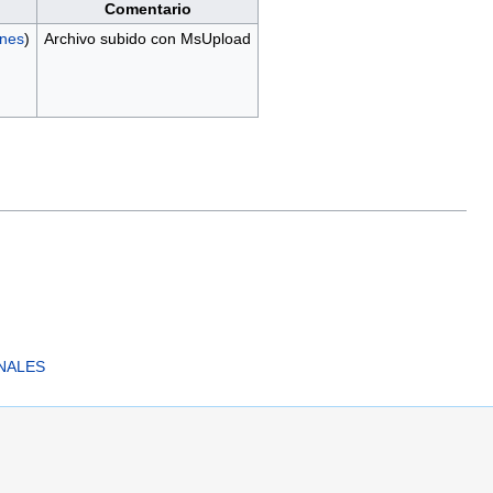
Comentario
ones
)
Archivo subido con MsUpload
NALES