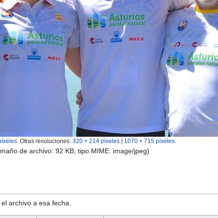
píxeles
.
Otras resoluciones:
320 × 214 píxeles
|
1070 × 715 píxeles
.
amaño de archivo: 92 KB; tipo MIME:
image/jpeg
)
 el archivo a esa fecha.