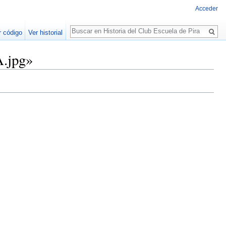
Acceder
Buscar
r código
Ver historial
.jpg»