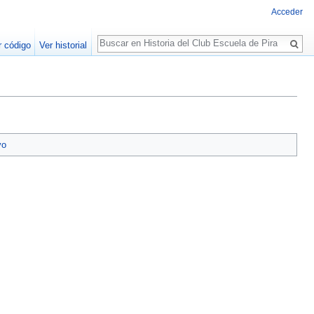
Acceder
Buscar
r código
Ver historial
vo