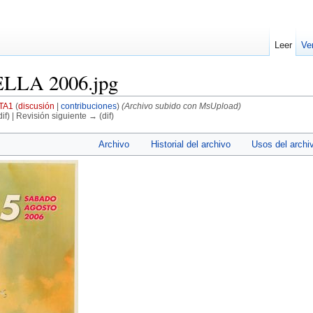
Leer
Ve
LLA 2006.jpg
TA1
(
discusión
|
contribuciones
)
(Archivo subido con MsUpload)
if) | Revisión siguiente → (dif)
Archivo
Historial del archivo
Usos del archi