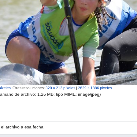
píxeles
.
Otras resoluciones:
320 × 213 píxeles
|
2829 × 1886 píxeles
.
 tamaño de archivo: 1,26 MB; tipo MIME:
image/jpeg
)
 el archivo a esa fecha.