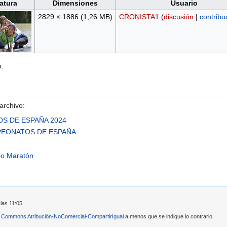
atura
Dimensiones
Usuario
2829 × 1886
(1,26 MB)
CRONISTA1
(
discusión
|
contribu
o.
archivo:
S DE ESPAÑA 2024
PEONATOS DE ESPAÑA
io Maratón
las 11:05.
e Commons Atribución-NoComercial-CompartirIgual
a menos que se indique lo contrario.