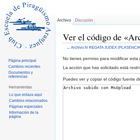
Archivo
Discusión
Ver el código de 
←
Archivo:IV REGATA JUDEX (PLASENCIA
Saltar a:
navegación
,
buscar
No tienes permiso para modificar esta p
Página principal
Cambios recientes
La acción que has solicitado está restr
Documentos y
referencias
Puedes ver y copiar el código fuente d
Herramientas
Lo que enlaza aquí
Cambios relacionados
Páginas especiales
Información de la
página