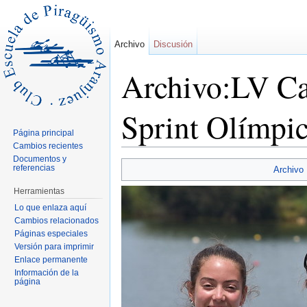
Archivo
Discusión
Archivo:LV Ca
Sprint Olímpic
Página principal
Cambios recientes
Saltar a:
navegación
,
buscar
Documentos y
referencias
Archivo
Herramientas
Lo que enlaza aquí
Cambios relacionados
Páginas especiales
Versión para imprimir
Enlace permanente
Información de la
página