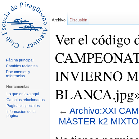
Archivo
Discusión
Ver el código
CAMPEONAT
Página principal
Cambios recientes
INVIERNO M
Documentos y
referencias
Herramientas
BLANCA.jpg
Lo que enlaza aquí
Cambios relacionados
Páginas especiales
←
Archivo:XXI C
Información de la
página
MÁSTER k2 MIXTO
Saltar a:
navegación
,
buscar