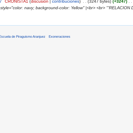
7
‎
CRONISTA1
(
discusión
|
contribuciones
)
‎
. .
(3247 bytes)
(+3247)
‎
. .
9" style="color: navy; background-color: Yellow" |<br> <br> '''RELAC
 Escuela de Piraguismo Aranjuez
Exoneraciones