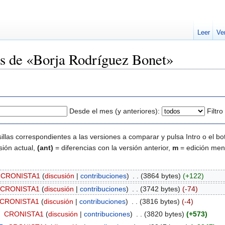
Leer
Ve
nes de «Borja Rodríguez Bonet»
Desde el mes (y anteriores):
Filtr
illas correspondientes a las versiones a comparar y pulsa Intro o el bo
sión actual,
(ant)
= diferencias con la versión anterior,
m
= edición men
CRONISTA1
(
discusión
|
contribuciones
)
‎
. .
(3864 bytes)
(+122)
CRONISTA1
(
discusión
|
contribuciones
)
‎
. .
(3742 bytes)
(-74)
CRONISTA1
(
discusión
|
contribuciones
)
‎
. .
(3816 bytes)
(-4)
‎
CRONISTA1
(
discusión
|
contribuciones
)
‎
. .
(3820 bytes)
(+573)