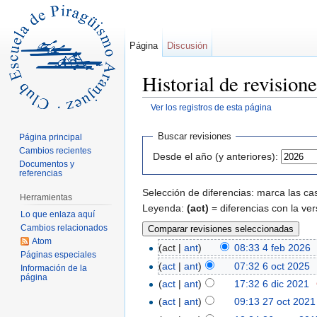
Página
Discusión
Historial de revisio
Ver los registros de esta página
Saltar a:
navegación
,
buscar
Buscar revisiones
Página principal
Cambios recientes
Desde el año (y anteriores):
Documentos y
referencias
Selección de diferencias: marca las cas
Herramientas
Leyenda:
(act)
= diferencias con la ver
Lo que enlaza aquí
Cambios relacionados
Atom
(act |
ant
)
08:33 4 feb 2026
‎
Páginas especiales
(
act
|
ant
)
07:32 6 oct 2025
‎
Información de la
página
(
act
|
ant
)
17:32 6 dic 2021
‎
(
act
|
ant
)
09:13 27 oct 2021