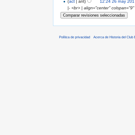
(
act
| ant)
12:24 26 may 201
|- <br> | align="center" colspan="
Política de privacidad
Acerca de Historia del Club