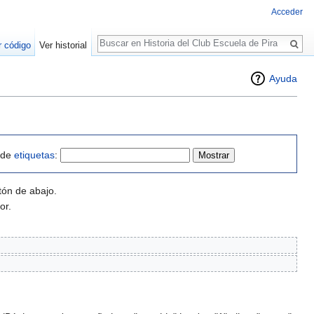
Acceder
Buscar
r código
Ver historial
Ayuda
o de
etiquetas
:
tón de abajo.
or.