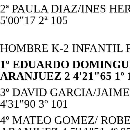
2ª PAULA DIAZ/INES HE
5'00"17 2ª 105
HOMBRE K-2 INFANTIL 
1º EDUARDO DOMINGUE
ARANJUEZ 2 4'21"65 1º 
3º DAVID GARCIA/JAIME 
4'31"90 3º 101
4º MATEO GOMEZ/ ROBE