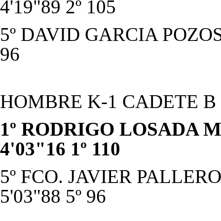
4'19"89 2º 105
5º DAVID GARCIA POZOS 
96
HOMBRE K-1 CADETE B
1º RODRIGO LOSADA M
4'03"16 1º 110
5º FCO. JAVIER PALLERO
5'03"88 5º 96