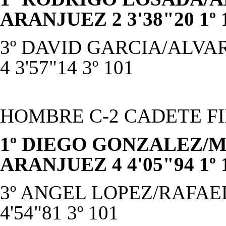
ARANJUEZ 2 3'38"20 1º 
3º DAVID GARCIA/ALVA
4 3'57"14 3º 101
HOMBRE C-2 CADETE F
1º DIEGO GONZALEZ/M
ARANJUEZ 4 4'05"94 1º 
3º ANGEL LOPEZ/RAFAEL
4'54"81 3º 101