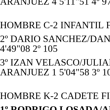
ARANJUEZ 4 5'11"51 4º 9
HOMBRE C-2 INFANTIL 
2º DARIO SANCHEZ/DANI
4'49"08 2º 105
3º IZAN VELASCO/JULIA
ARANJUEZ 1 5'04"58 3º 1
HOMBRE K-2 CADETE F
1º RODRIGO LOSADA/AD