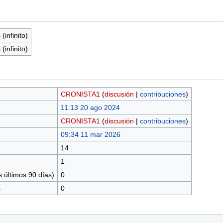
(infinito)
(infinito)
CRONISTA1
(
discusión
|
contribuciones
)
11:13 20 ago 2024
CRONISTA1
(
discusión
|
contribuciones
)
09:34 11 mar 2026
14
1
 últimos 90 días)
0
s
0