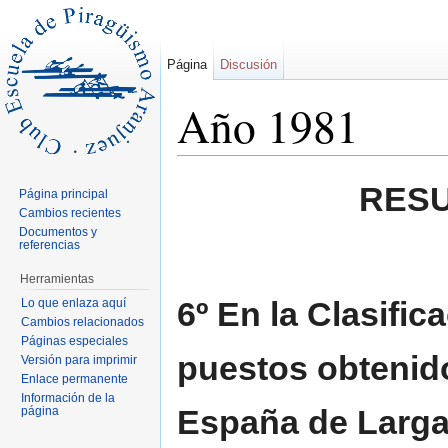
Página
Discusión
Año 1981
Saltar a:
navegación
,
buscar
RESU
Página principal
Cambios recientes
Documentos y
referencias
Herramientas
6º En la Clasific
Lo que enlaza aquí
Cambios relacionados
Páginas especiales
puestos obtenid
Versión para imprimir
Enlace permanente
Información de la
España de Larga 
página