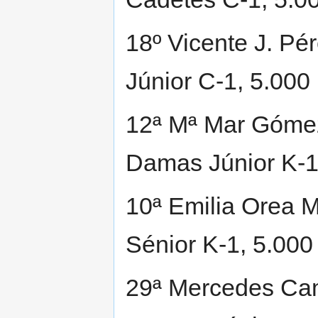
18º Vicente J. Pér
Júnior C-1, 5.000
12ª Mª Mar Gómez
Damas Júnior K-1
10ª Emilia Orea M
Sénior K-1, 5.000
29ª Mercedes Cam