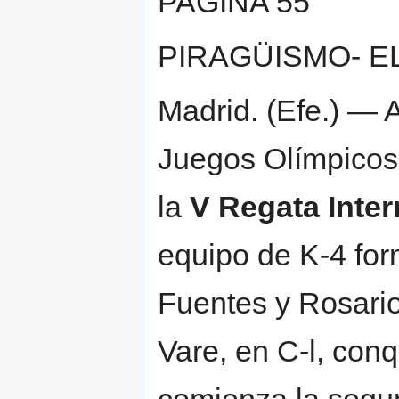
PAGINA 55
PIRAGÜISMO- E
Madrid. (Efe.) — 
Juegos Olímpicos d
la
V Regata Inter
equipo de K-4 fo
Fuentes y Rosario
Vare, en C-l, con