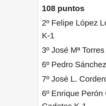
108 puntos
2º Felipe López L
K-1
3º José Mª Torres
6º Pedro Sánchez 
7º José L. Corder
6º Enrique Perón C