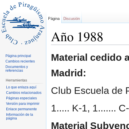
Página
Discusión
Año 1988
Saltar a:
navegación
,
buscar
Material cedido
Página principal
Cambios recientes
Documentos y
Madrid:
referencias
Herramientas
Club Escuela de 
Lo que enlaza aquí
Cambios relacionados
Páginas especiales
Versión para imprimir
1..... K-1, 1....... 
Enlace permanente
Información de la
página
Material Subven