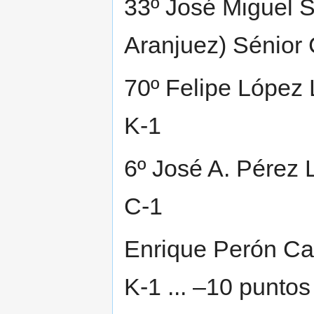
33º José Miguel S
Aranjuez) Sénior 
70º Felipe López 
K-1
6º José A. Pérez 
C-1
Enrique Perón Cas
K-1 ... –10 puntos