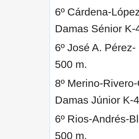
6º Cárdena-López
Damas Sénior K-
6º José A. Pérez-
500 m.
8º Merino-Rivero
Damas Júnior K-4
6º Rios-Andrés-B
500 m.