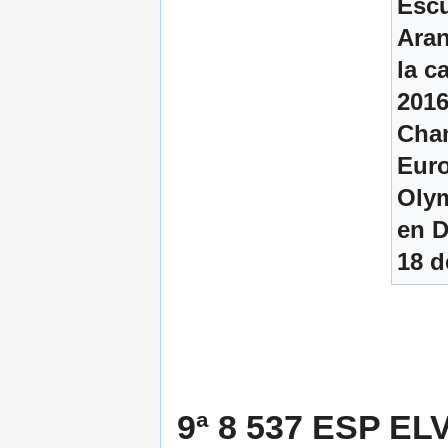
Escu
Aran
la c
2016
Cha
Eur
Olym
en D
18 d
9ª 8 537 ESP ELV