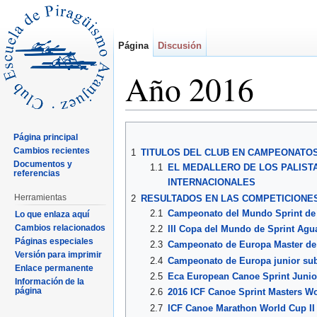
Página
Discusión
Año 2016
Saltar a:
navegación
,
buscar
Página principal
Cambios recientes
1
TITULOS DEL CLUB EN CAMPEONATOS
Documentos y
1.1
EL MEDALLERO DE LOS PALIST
referencias
INTERNACIONALES
Herramientas
2
RESULTADOS EN LAS COMPETICIONE
2.1
Campeonato del Mundo Sprint de
Lo que enlaza aquí
Cambios relacionados
2.2
III Copa del Mundo de Sprint Agu
Páginas especiales
2.3
Campeonato de Europa Master de
Versión para imprimir
2.4
Campeonato de Europa junior sub
Enlace permanente
2.5
Eca European Canoe Sprint Juni
Información de la
página
2.6
2016 ICF Canoe Sprint Masters W
2.7
ICF Canoe Marathon World Cup II