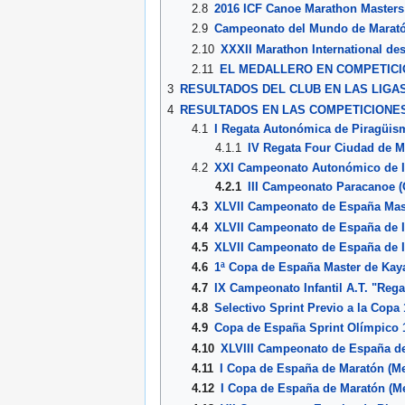
2.8
2016 ICF Canoe Marathon Master
2.9
Campeonato del Mundo de Marat
2.10
XXXII Marathon International de
2.11
EL MEDALLERO EN COMPETICI
3
RESULTADOS DEL CLUB EN LAS LIGA
4
RESULTADOS EN LAS COMPETICIONE
4.1
I Regata Autonómica de Piragüi
4.1.1
IV Regata Four Ciudad de M
4.2
XXI Campeonato Autonómico de I
4.2.1
III Campeonato Paracanoe (
4.3
XLVII Campeonato de España Mast
4.4
XLVII Campeonato de España de In
4.5
XLVII Campeonato de España de I
4.6
1ª Copa de España Master de Kay
4.7
IX Campeonato Infantil A.T. "Rega
4.8
Selectivo Sprint Previo a la Copa
4.9
Copa de España Sprint Olímpico 1
4.10
XLVIII Campeonato de España de
4.11
I Copa de España de Maratón (Me
4.12
I Copa de España de Maratón (M