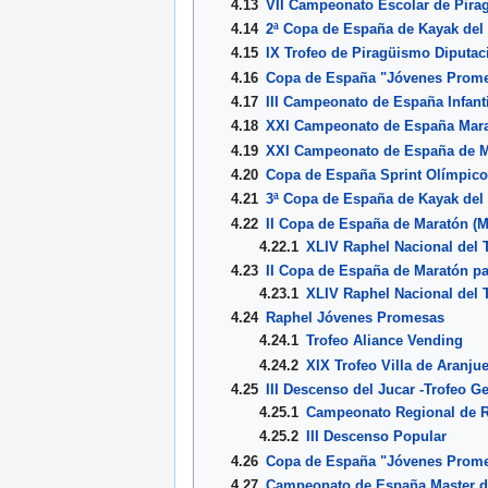
4.13
VII Campeonato Escolar de Pira
4.14
2ª Copa de España de Kayak del
4.15
IX Trofeo de Piragüismo Diputa
4.16
Copa de España "Jóvenes Prome
4.17
III Campeonato de España Infanti
4.18
XXI Campeonato de España Marat
4.19
XXI Campeonato de España de M
4.20
Copa de España Sprint Olímpico
4.21
3ª Copa de España de Kayak del
4.22
II Copa de España de Maratón (M
4.22.1
XLIV Raphel Nacional del 
4.23
II Copa de España de Maratón pa
4.23.1
XLIV Raphel Nacional del 
4.24
Raphel Jóvenes Promesas
4.24.1
Trofeo Aliance Vending
4.24.2
XIX Trofeo Villa de Aranju
4.25
III Descenso del Jucar -Trofeo Ge
4.25.1
Campeonato Regional de 
4.25.2
III Descenso Popular
4.26
Copa de España "Jóvenes Promes
4.27
Campeonato de España Master de