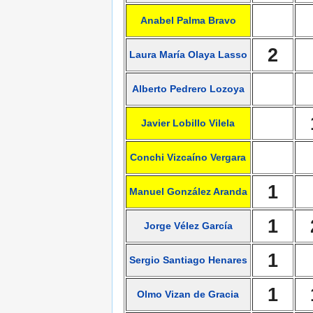
Anabel Palma Bravo
2
Laura María Olaya Lasso
Alberto Pedrero Lozoya
Javier Lobillo Vilela
Conchi Vizcaíno Vergara
1
Manuel González Aranda
1
Jorge Vélez García
1
Sergio Santiago Henares
1
Olmo Vizan de Gracia