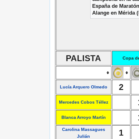
España de Maratón
Alange en Mérida (B
PALISTA
Copa d
2
Lucía Arquero Olmedo
Mercedes Cobos Téllez
Blanca Arroyo Martín
Carolina Massagues
1
Julián