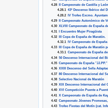
4.28
II Campeonato de Castilla y León
4.28.1
43º Descenso Ibérico del 
4.28.2
IV Trofeo Excmo. Ayuntam
4.29
II Campeonato Autonómico de V
4.30
XLVIII Campeonato de España de
4.31
I Encuentro Mujer Piragüista
4.32
III Copa de España de Maratón.
4.32.1
IV Campeonato de España 
4.33
III Copa de España de Maratón p
4.33.1
Campeonato de España de R
4.34
50 Descenso Internacional del B
4.35
Campeonato de España "JJ.PP." I
4.36
XXIII Descenso del Sella Adapta
4.37
80 Descenso Internacional del Se
4.38
Selectivo Nacional de Maratón
4.39
XIX Descenso Internacional del 
4.40
XVI Competición Puente a Puent
4.41
X Campeonato de España de Kay
4.42
Campeonato Jóvenes Promesas, 
4.43
Trofeo Fiestas del Motín
(cat. Inf